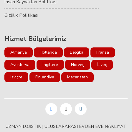
İnsan Kaynakları Politikası
Gizlilik Politikası
Hizmet Bölgelerimiz
Almanya
Hollanda
Belçika
Fransa
Avusturya
İngiltere
Norveç
İsveç
İsviçre
Finlandiya
Macaristan
UZMAN LOJİSTİK | ULUSLARARASI EVDEN EVE NAKLİYAT