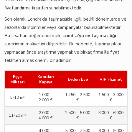
fiyatlandırma fırsatları sunabilmektedir.
Son olarak, Londra’da taşımacılıkla ilgili, belirli dönemlerde ve
sezonlarda indirimler veya kampanyalar bulunabilmektedir.
Bu fırsatları değerlendirmek,
Londra’ya ev taşımacılığı
sürecinizin maliyetini düşürebilir. Bu nedenle, taşınma planı
yapmadan önce araştırma yapmak ve birkaç firma ile fiyat
teklifleri almak önemli bir adımdır.
Eşya
Kapıdan
Evden Eve
VIP Hizmet
Miktarı
Kapıya
1.000 –
1.250 – 2.500
1.500 – 3.000
5-10 m³
2.000 €
€
€
2.000 –
2.500 – 5.000
3.000 – 6.000
11-20 m³
4.000 €
€
€
4.000 –
5.000 – 7.500
6.000 – 9.000