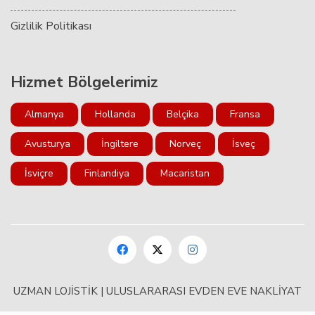
Gizlilik Politikası
Hizmet Bölgelerimiz
Almanya
Hollanda
Belçika
Fransa
Avusturya
İngiltere
Norveç
İsveç
İsviçre
Finlandiya
Macaristan
UZMAN LOJİSTİK | ULUSLARARASI EVDEN EVE NAKLİYAT