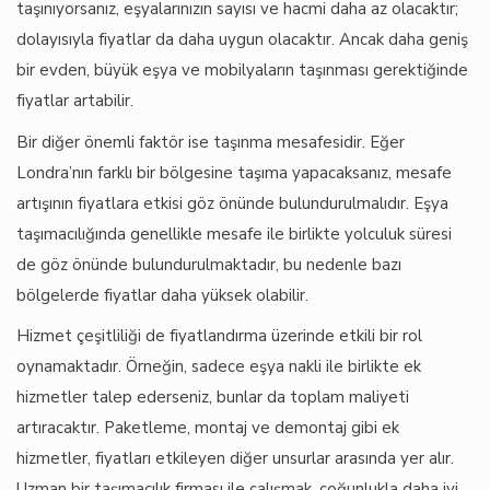
taşınıyorsanız, eşyalarınızın sayısı ve hacmi daha az olacaktır;
dolayısıyla fiyatlar da daha uygun olacaktır. Ancak daha geniş
bir evden, büyük eşya ve mobilyaların taşınması gerektiğinde
fiyatlar artabilir.
Bir diğer önemli faktör ise taşınma mesafesidir. Eğer
Londra’nın farklı bir bölgesine taşıma yapacaksanız, mesafe
artışının fiyatlara etkisi göz önünde bulundurulmalıdır. Eşya
taşımacılığında genellikle mesafe ile birlikte yolculuk süresi
de göz önünde bulundurulmaktadır, bu nedenle bazı
bölgelerde fiyatlar daha yüksek olabilir.
Hizmet çeşitliliği de fiyatlandırma üzerinde etkili bir rol
oynamaktadır. Örneğin, sadece eşya nakli ile birlikte ek
hizmetler talep ederseniz, bunlar da toplam maliyeti
artıracaktır. Paketleme, montaj ve demontaj gibi ek
hizmetler, fiyatları etkileyen diğer unsurlar arasında yer alır.
Uzman bir taşımacılık firması ile çalışmak, çoğunlukla daha iyi