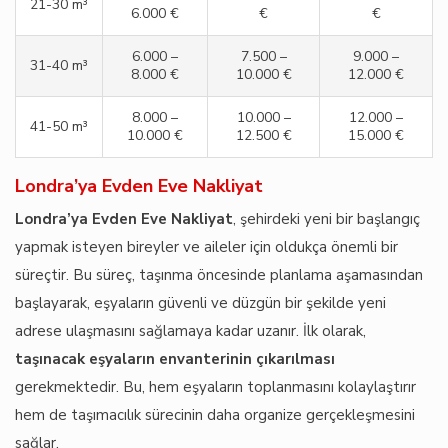
21-30 m³
6.000 €
€
€
6.000 –
7.500 –
9.000 –
31-40 m³
8.000 €
10.000 €
12.000 €
8.000 –
10.000 –
12.000 –
41-50 m³
10.000 €
12.500 €
15.000 €
Londra’ya Evden Eve Nakliyat
Londra’ya Evden Eve Nakliyat
, şehirdeki yeni bir başlangıç
yapmak isteyen bireyler ve aileler için oldukça önemli bir
süreçtir. Bu süreç, taşınma öncesinde planlama aşamasından
başlayarak, eşyaların güvenli ve düzgün bir şekilde yeni
adrese ulaşmasını sağlamaya kadar uzanır. İlk olarak,
taşınacak eşyaların envanterinin çıkarılması
gerekmektedir. Bu, hem eşyaların toplanmasını kolaylaştırır
hem de taşımacılık sürecinin daha organize gerçekleşmesini
sağlar.