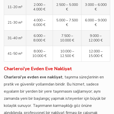
2.000 –
2.500 – 5.000
3.000 – 6.000
11-20 m³
4.000 €
€
€
4.000 –
5.000 – 7.500
6.000 – 9.000
21-30 m³
6.000 €
€
€
6.000 –
7.500 –
9.000 –
31-40 m³
8.000 €
10.000 €
12.000 €
8.000 –
10.000 –
12.000 –
41-50 m³
10.000 €
12.500 €
15.000 €
Charleroi’ye Evden Eve Nakliyat
Charleroi’ye evden eve nakliyat
, taşınma süreçlerinin en
pratik ve güvenilir yollarından biridir. Bu hizmet, sadece
eşyaların bir yerden bir yere taşınmasını sağlamıyor; aynı
zamanda yeni bir başlangıç yapmak isteyenler için büyük bir
kolaylık sunuyor. Taşınmanın karmaşıklığı göz önüne
alındığında, profesyonel bir nakliyat firması ile çalışmak