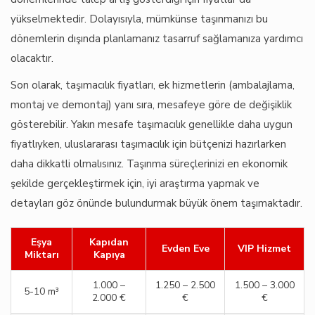
yükselmektedir. Dolayısıyla, mümkünse taşınmanızı bu
dönemlerin dışında planlamanız tasarruf sağlamanıza yardımcı
olacaktır.
Son olarak, taşımacılık fiyatları, ek hizmetlerin (ambalajlama,
montaj ve demontaj) yanı sıra, mesafeye göre de değişiklik
gösterebilir. Yakın mesafe taşımacılık genellikle daha uygun
fiyatlıyken, uluslararası taşımacılık için bütçenizi hazırlarken
daha dikkatli olmalısınız. Taşınma süreçlerinizi en ekonomik
şekilde gerçekleştirmek için, iyi araştırma yapmak ve
detayları göz önünde bulundurmak büyük önem taşımaktadır.
Eşya
Kapıdan
Evden Eve
VIP Hizmet
Miktarı
Kapıya
1.000 –
1.250 – 2.500
1.500 – 3.000
5-10 m³
2.000 €
€
€