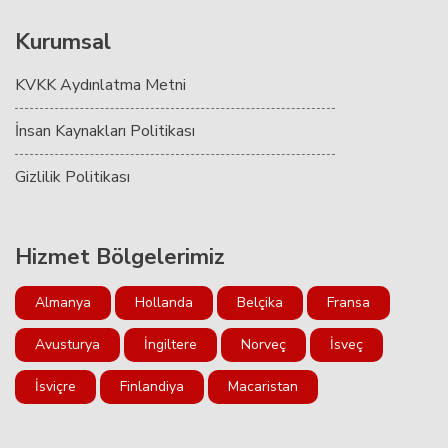
Kurumsal
KVKK Aydınlatma Metni
İnsan Kaynakları Politikası
Gizlilik Politikası
Hizmet Bölgelerimiz
Almanya
Hollanda
Belçika
Fransa
Avusturya
İngiltere
Norveç
İsveç
İsviçre
Finlandiya
Macaristan