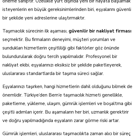
öneme sahiptir. Özellikle yurt dışında yeni bir hayata başlamak
isteyenlerin en büyük gereksinimlerinden biri, eşyalarını güvenli
bir şekilde yeni adreslerine ulaştırmaktır.
Taşımacılık sürecinin ilk aşaması,
güvenilir bir nakliyat firması
seçmektir. Bu firmaların deneyimi, müşteri yorumları ve
sundukları hizmetlerin çeşitliliği gibi faktörler göz önünde
bulundurularak doğru tercih yapılmalıdır. Profesyonel bir
nakliyat ekibi, eşyalarınızı eksiksiz bir şekilde paketleyerek,
uluslararası standartlarda bir taşıma süreci sağlar.
Eşyalarınızı taşırken, hangi hizmetlerin dahil olduğunu bilmek de
önemlidir. Türkiye’den Bern’e taşımacılık hizmeti genellikle,
paketleme, yükleme, ulaşım, gümrük işlemleri ve boşaltma gibi
çeşitli adımları içerir. Bu aşamaların her biri, uzmanlık gerektirir
ve doğru yapılmadığında eşyaların zarar görme riski artar.
Gümrük işlemleri, uluslararası taşımacılıkta zaman alıcı bir süreç