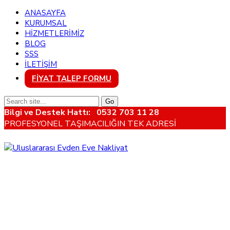
ANASAYFA
KURUMSAL
HİZMETLERİMİZ
BLOG
SSS
İLETİŞİM
FİYAT TALEP FORMU
Bilgi ve Destek Hattı:
0532 703 11 28
PROFESYONEL TAŞIMACILIĞIN TEK ADRESİ
Bern’e Ev Taşımacılığı