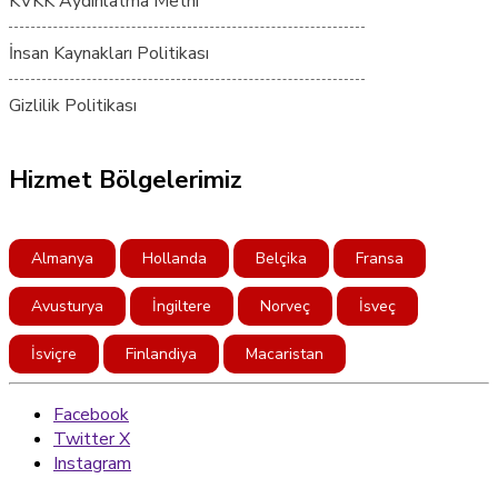
KVKK Aydınlatma Metni
İnsan Kaynakları Politikası
Gizlilik Politikası
Hizmet Bölgelerimiz
Almanya
Hollanda
Belçika
Fransa
Avusturya
İngiltere
Norveç
İsveç
İsviçre
Finlandiya
Macaristan
Facebook
Twitter X
Instagram