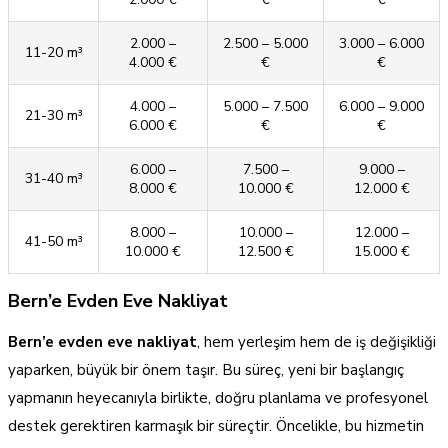
2.000 –
2.500 – 5.000
3.000 – 6.000
11-20 m³
4.000 €
€
€
4.000 –
5.000 – 7.500
6.000 – 9.000
21-30 m³
6.000 €
€
€
6.000 –
7.500 –
9.000 –
31-40 m³
8.000 €
10.000 €
12.000 €
8.000 –
10.000 –
12.000 –
41-50 m³
10.000 €
12.500 €
15.000 €
Bern’e Evden Eve Nakliyat
Bern’e evden eve nakliyat
, hem yerleşim hem de iş değişikliği
yaparken, büyük bir önem taşır. Bu süreç, yeni bir başlangıç
yapmanın heyecanıyla birlikte, doğru planlama ve profesyonel
destek gerektiren karmaşık bir süreçtir. Öncelikle, bu hizmetin