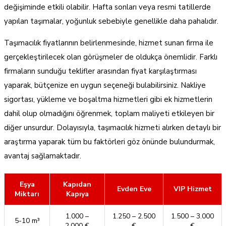
değişiminde etkili olabilir. Hafta sonları veya resmi tatillerde
yapılan taşımalar, yoğunluk sebebiyle genellikle daha pahalıdır.
Taşımacılık fiyatlarının belirlenmesinde, hizmet sunan firma ile
gerçekleştirilecek olan görüşmeler de oldukça önemlidir. Farklı
firmaların sunduğu teklifler arasından fiyat karşılaştırması
yaparak, bütçenize en uygun seçeneği bulabilirsiniz. Nakliye
sigortası, yükleme ve boşaltma hizmetleri gibi ek hizmetlerin
dahil olup olmadığını öğrenmek, toplam maliyeti etkileyen bir
diğer unsurdur. Dolayısıyla, taşımacılık hizmeti alırken detaylı bir
araştırma yaparak tüm bu faktörleri göz önünde bulundurmak,
avantaj sağlamaktadır.
Eşya
Kapıdan
Evden Eve
VIP Hizmet
Miktarı
Kapıya
1.000 –
1.250 – 2.500
1.500 – 3.000
5-10 m³
2.000 €
€
€