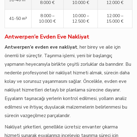
8.000 €
10.000 €
12.000 €
8.000 –
10.000 –
12.000 –
41-50 m³
10.000 €
12.500 €
15.000 €
Antwerpen’e Evden Eve Nakliyat
Antwerpen’e evden eve nakliyat
, her birey ve aile için
önemli bir süreçtir. Taşınma işlemi, yeni bir başlangıç
yapmanın heyecanıyla birlikte çeşitli zorluklar da barındırır. Bu
nedenle profesyonel bir nakliyat hizmeti almak, sürecin daha
kolay ve sorunsuz yaşanmasını sağlar. Öncelikle, evden eve
nakliyat hizmetleri detaylı bir planlama sürecine dayanır.
Eşyaların taşınacağı yerlerin kontrol edilmesi, yolların analiz
edilmesi ve ihtiyaç duyulacak malzemelerin belirlenmesi bu
sürecin vazgeçilmez parçalarıdır.
Nakliyat şirketleri, genellikle ücretsiz envanter çıkarma
hizmeti sunarak eşyalarınızı inceleyip taşınma süreci için