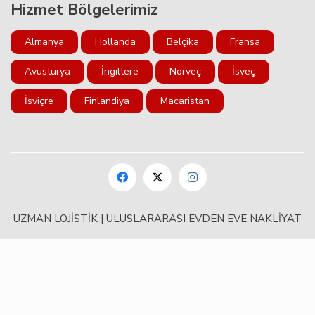
Hizmet Bölgelerimiz
Almanya
Hollanda
Belçika
Fransa
Avusturya
İngiltere
Norveç
İsveç
İsviçre
Finlandiya
Macaristan
UZMAN LOJİSTİK | ULUSLARARASI EVDEN EVE NAKLİYAT
uluslararası
evden
eve
nakliyat
evden
eve