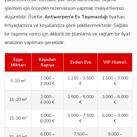
işlemleri için önceden rezervasyon yapmak, maliyetlerinizi
düşürebilir. Özetle,
Antwerpen’e Ev Taşımacılığı
fiyatları,
ihtiyaçlarınıza ve koşullarınıza göre şekillenmektedir. Sağlıklı
bir taşınma süreci için dikkatli bir planlama ve sağlam bir fiyat
analizinin yapılması gereklidir.
Eşya
Kapıdan
Evden Eve
VIP Hizmet
Miktarı
Kapıya
1.000 –
1.250 – 2.500
1.500 – 3.000
5-10 m³
2.000 €
€
€
2.000 –
2.500 – 5.000
3.000 – 6.000
11-20 m³
4.000 €
€
€
4.000 –
5.000 – 7.500
6.000 – 9.000
21-30 m³
6.000 €
€
€
6.000 –
7.500 –
9.000 –
31-40 m³