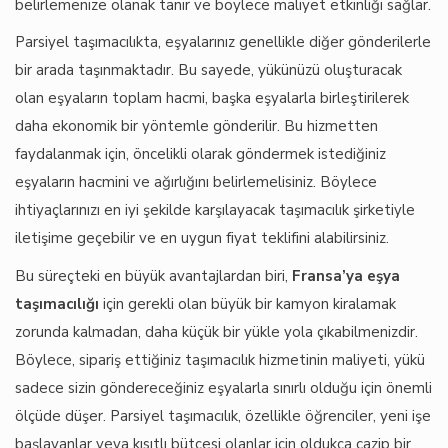
belirlemenize olanak tanır ve böylece maliyet etkinliği sağlar.
Parsiyel taşımacılıkta, eşyalarınız genellikle diğer gönderilerle
bir arada taşınmaktadır. Bu sayede, yükünüzü oluşturacak
olan eşyaların toplam hacmi, başka eşyalarla birleştirilerek
daha ekonomik bir yöntemle gönderilir. Bu hizmetten
faydalanmak için, öncelikli olarak göndermek istediğiniz
eşyaların hacmini ve ağırlığını belirlemelisiniz. Böylece
ihtiyaçlarınızı en iyi şekilde karşılayacak taşımacılık şirketiyle
iletişime geçebilir ve en uygun fiyat teklifini alabilirsiniz.
Bu süreçteki en büyük avantajlardan biri,
Fransa’ya eşya
taşımacılığı
için gerekli olan büyük bir kamyon kiralamak
zorunda kalmadan, daha küçük bir yükle yola çıkabilmenizdir.
Böylece, sipariş ettiğiniz taşımacılık hizmetinin maliyeti, yükü
sadece sizin göndereceğiniz eşyalarla sınırlı olduğu için önemli
ölçüde düşer. Parsiyel taşımacılık, özellikle öğrenciler, yeni işe
başlayanlar veya kısıtlı bütçesi olanlar için oldukça cazip bir