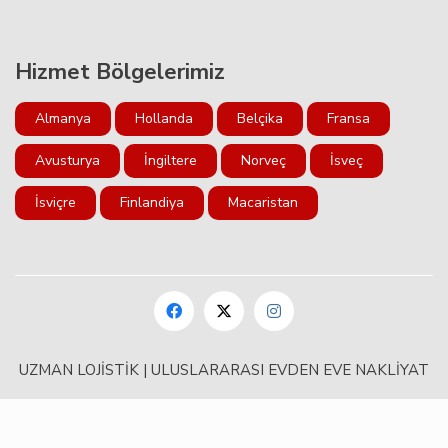
Hizmet Bölgelerimiz
Almanya
Hollanda
Belçika
Fransa
Avusturya
İngiltere
Norveç
İsveç
İsviçre
Finlandiya
Macaristan
UZMAN LOJİSTİK | ULUSLARARASI EVDEN EVE NAKLİYAT
uluslararası
evden
eve