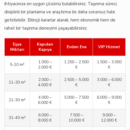
ihtiyacınıza en uygun çözümü bulabilirsiniz. Taşınma süreci,
disiplinli bir planlama ve araştırma ile daha sorunsuz hale
getirilebilir. Bilinçli kararlar alarak, hem ekonomik hem de
rahat bir taşınma deneyimi yaşayabilirsiniz.
Eşya
Kapıdan
Evden Eve
VIP Hizmet
Miktarı
Kapıya
1.000 –
1.250 – 2.500
1.500 – 3.000
5-10 m³
2.000 €
€
€
2.000 –
2.500 – 5.000
3.000 – 6.000
11-20 m³
4.000 €
€
€
4.000 –
5.000 – 7.500
6.000 – 9.000
21-30 m³
6.000 €
€
€
6.000 –
7.500 –
9.000 –
31-40 m³
8.000 €
10.000 €
12.000 €